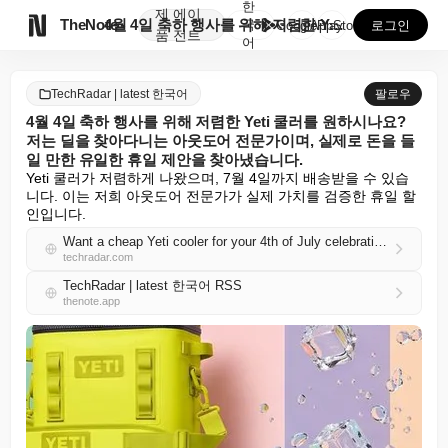
한
제
에이

TheNote
4월 4일 축하 행사를 위해 저렴한 Yeti 쿨러를 원...
국
GooglePlay
AppStore
로그인
품
전트
어
TechRadar | latest 한국어
팔로우
4월 4일 축하 행사를 위해 저렴한 Yeti 쿨러를 원하시나요?
저는 딜을 찾아다니는 아웃도어 전문가이며, 실제로 돈을 들
일 만한 유일한 휴일 제안을 찾아냈습니다.
Yeti 쿨러가 저렴하게 나왔으며, 7월 4일까지 배송받을 수 있습
니다. 이는 저희 아웃도어 전문가가 실제 가치를 검증한 휴일 할
인입니다.
Want a cheap Yeti cooler for your 4th of July celebrations? I'm a deal-hunting outdoor expert, and I've tracked down the only holiday offers actually worth your money
techradar.com
TechRadar | latest 한국어 RSS
thenote.app