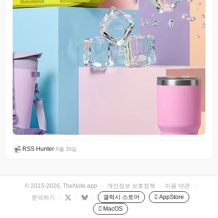
RSS Hunter
•
6월 30일
© 2015-2026, TheNote.app
·
개인정보 보호정책
·
이용 약관
·
갤럭시 스토어
 AppStore
문의하기
·
·
·
 MacOS