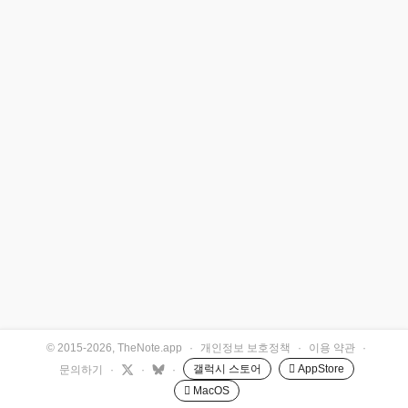
© 2015-2026, TheNote.app
·
개인정보 보호정책
·
이용 약관
·
갤럭시 스토어
 AppStore
문의하기
·
·
·
 MacOS