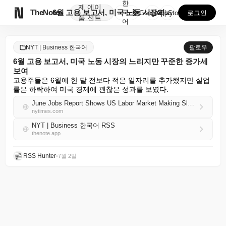
한
제
에이

TheNote
6월 고용 보고서, 미국 노동 시장의 느리지만 꾸준한 ...
국
GooglePlay
AppStore
로그인
품
전트
어
NYT | Business 한국어
팔로우
6월 고용 보고서, 미국 노동 시장의 느리지만 꾸준한 증가세
보여
고용주들은 6월에 한 달 전보다 적은 일자리를 추가했지만 실업
률은 하락하여 미국 경제에 괜찮은 성과를 보였다.
June Jobs Report Shows US Labor Market Making Slower but Steady Gains
nytimes.com
NYT | Business 한국어 RSS
thenote.app
RSS Hunter
•
7월 2일