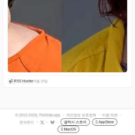
RSS Hunter
•
6월 27일
© 2015-2026, TheNote.app
·
개인정보 보호정책
·
이용 약관
·
갤럭시 스토어
 AppStore
문의하기
·
·
·
 MacOS