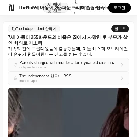
한
제
에이

TheNote
7세 아동이 255파운드의 비좁은 집에서 사망한 후 부...
국
GooglePlay
AppStore
로그인
품
전트
어
The Independent 한국어
팔로우
7세 아동이 255파운드의 비좁은 집에서 사망한 후 부모가 살
인 혐의로 기소됨
가족의 집에 구급대원들이 출동했는데, 이는 캐스퍼 오브라이언
이 숨쉬기 힘들어한다는 신고를 받은 후였다.
Parents charged with murder after 7-year-old dies in crammed home weighing 255lb
independent.co.uk
The Independent 한국어 RSS
thenote.app