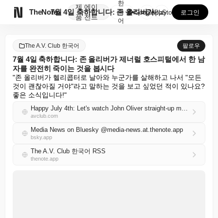
한
제
에이

TheNote
7월 4일 축하합니다: 존 올리버가 제너럴 호스피털에서...
국
GooglePlay
AppStore
로그인
품
전트
어
The A.V. Club 한국어
팔로우
7월 4일 축하합니다: 존 올리버가 제너럴 호스피털에서 한 남
자를 완전히 죽이는 것을 봅시다
"존 올리버가 헬리콥터로 날아와 누군가를 살해하고 나서 "모든 
것이 괜찮아질 거야"라고 말하는 것을 보고 싶었던 적이 있나요? 
좋은 소식입니다!"
Happy July 4th: Let's watch John Oliver straight-up murder a dude on General Hospital
avclub.com
Media News on Bluesky @media-news.at.thenote.app
bsky.app
The A.V. Club 한국어 RSS
thenote.app