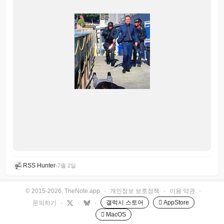
RSS Hunter
•
7월 2일
© 2015-2026, TheNote.app
·
개인정보 보호정책
·
이용 약관
·
갤럭시 스토어
 AppStore
문의하기
·
·
·
 MacOS