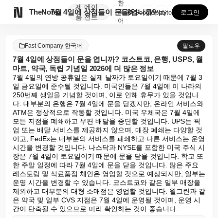
한
제
에이

TheNote
7월 4일에 상점들이 문을 엽니까? 코스트코, 은행, ...
국
GooglePlay
AppStore
로그인
품
전트
어
Fast Company 한국어
팔로우
7월 4일에 상점들이 문을 엽니까? 코스트코, 은행, USPS, 월
마트, 약국, 독립 기념일 2026에 더 많은 정보
7월 4일의 연방 공휴일은 실제 날짜가 토요일이기 때문에 7월 3
일 금요일에 준수될 것입니다. 미국인들은 7월 4일에 이 나라의 
250번째 생일을 기념할 것이며, 이로 인해 휴무가 있을 것입니
다. 대부분의 은행은 7월 4일에 문을 닫겠지만, 온라인 서비스와 
ATM은 정상적으로 작동할 것입니다. 미국 우체국은 7월 4일에 
모든 지점을 폐쇄하고 우편 배달을 중단할 것입니다. UPS는 픽
업 또는 배달 서비스를 제공하지 않으며, 매장 폐쇄는 다양할 것
이고, FedEx는 대부분의 서비스를 폐쇄하고 다른 서비스는 운영 
시간을 변경할 것입니다. 나스닥과 NYSE를 포함한 미국 주식 시
장은 7월 4일이 토요일이기 때문에 문을 닫을 것입니다. 학교 또
한 주말 일정에 따라 7월 4일에 문을 닫을 것입니다. 많은 주요 
레스토랑 및 식료품점 체인은 영업할 것으로 예상되지만, 일부는 
운영 시간을 변경할 수 있습니다. 코스트코와 같은 일부 매장을 
제외하고 대부분의 대형 소매점은 영업할 것입니다. 월그린과 같
은 약국 및 일부 CVS 지점은 7월 4일에 운영될 것이며, 운영 시
간이 단축될 수 있으므로 미리 확인하는 것이 좋습니다.