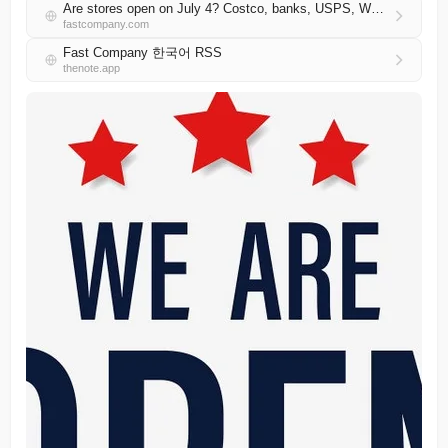
Are stores open on July 4? Costco, banks, USPS, Walmart, pharmacies, more on Independence Day 2026
fastcompany.com
Fast Company 한국어 RSS
thenote.app