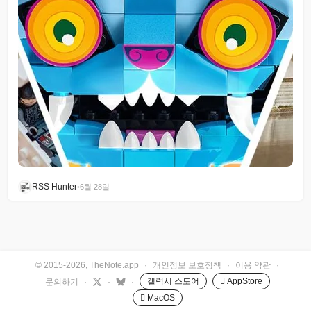
RSS Hunter
•
6월 28일
© 2015-2026, TheNote.app
·
개인정보 보호정책
·
이용 약관
·
갤럭시 스토어
 AppStore
문의하기
·
·
·
 MacOS