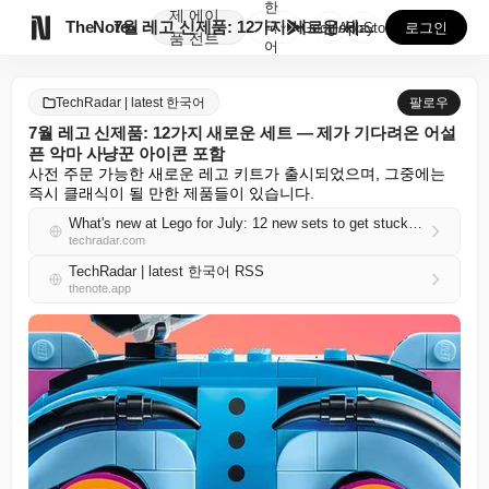
한
제
에이

TheNote
7월 레고 신제품: 12가지 새로운 세트 — 제가 기다...
국
GooglePlay
AppStore
로그인
품
전트
어
TechRadar | latest 한국어
팔로우
7월 레고 신제품: 12가지 새로운 세트 — 제가 기다려온 어설
픈 악마 사냥꾼 아이콘 포함
사전 주문 가능한 새로운 레고 키트가 출시되었으며, 그중에는 
즉시 클래식이 될 만한 제품들이 있습니다.
What's new at Lego for July: 12 new sets to get stuck into — including the clumsy Demon Hunters icon I've been waiting for
techradar.com
TechRadar | latest 한국어 RSS
thenote.app