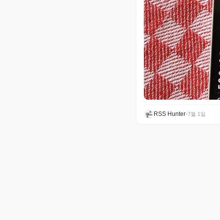
RSS Hunter
•
7월 1일