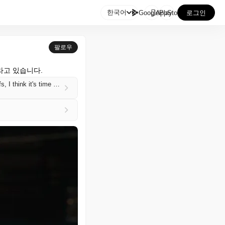

한국어
GooglePlay
AppStore
로그인
팔로우
바라고 있습니다.
'Regarding Arkane… how much?' — Xbox is falling apart and as thousands more are hit with layoffs, I think it's time for someone to save the Dishonored and Marvel's Blade developer before it's too late