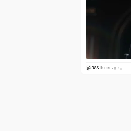
RSS Hunter
•
7월 7일