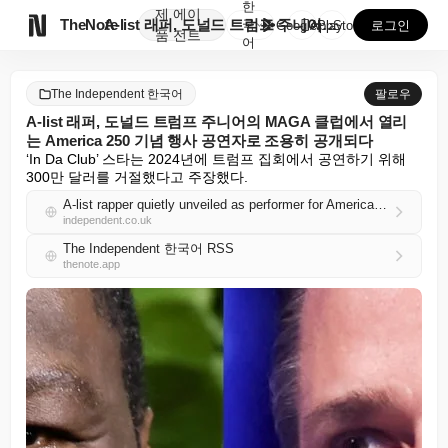
한
제
에이

TheNote
A-list 래퍼, 도널드 트럼프 주니어의 MAGA 클...
국
GooglePlay
AppStore
로그인
품
전트
어
The Independent 한국어
팔로우
A-list 래퍼, 도널드 트럼프 주니어의 MAGA 클럽에서 열리
는 America 250 기념 행사 공연자로 조용히 공개되다
‘In Da Club’ 스타는 2024년에 트럼프 집회에서 공연하기 위해 
300만 달러를 거절했다고 주장했다.
A-list rapper quietly unveiled as performer for America 250 celebration at Donald Trump Jr’s MAGA club
independent.co.uk
The Independent 한국어 RSS
thenote.app