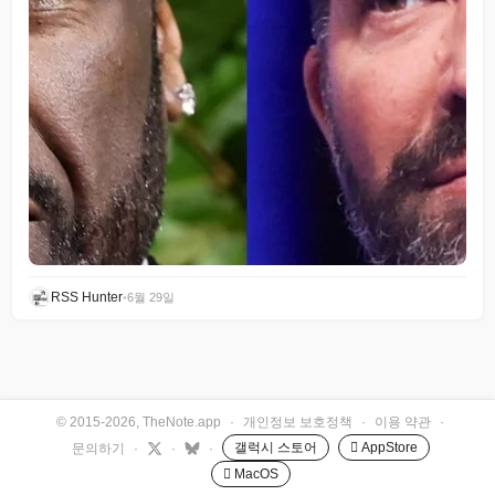
RSS Hunter
•
6월 29일
© 2015-2026, TheNote.app
·
개인정보 보호정책
·
이용 약관
·
갤럭시 스토어
 AppStore
문의하기
·
·
·
 MacOS