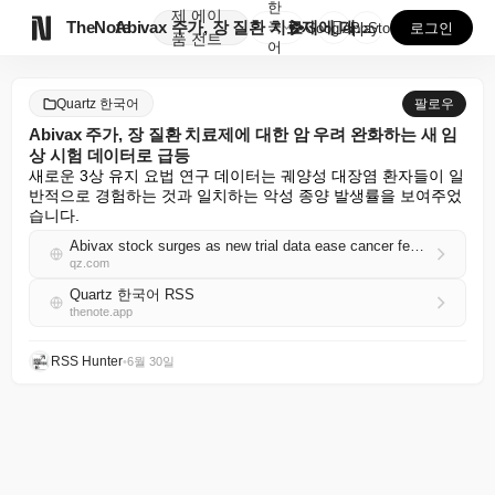
한
제
에이

TheNote
Abivax 주가, 장 질환 치료제에 대한 암 우려 완...
국
GooglePlay
AppStore
로그인
품
전트
어
Quartz 한국어
팔로우
Abivax 주가, 장 질환 치료제에 대한 암 우려 완화하는 새 임
상 시험 데이터로 급등
새로운 3상 유지 요법 연구 데이터는 궤양성 대장염 환자들이 일
반적으로 경험하는 것과 일치하는 악성 종양 발생률을 보여주었
습니다.
Abivax stock surges as new trial data ease cancer fears over bowel disease drug
qz.com
Quartz 한국어 RSS
thenote.app
RSS Hunter
•
6월 30일