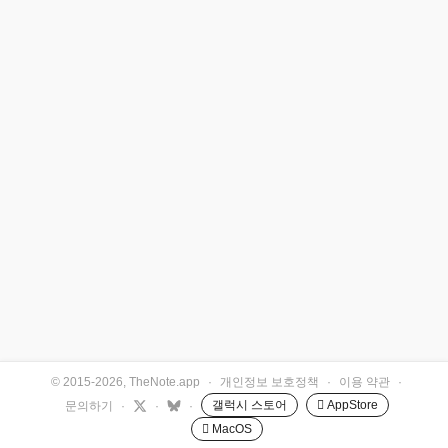
© 2015-2026, TheNote.app
·
개인정보 보호정책
·
이용 약관
·
갤럭시 스토어
 AppStore
문의하기
·
·
·
 MacOS