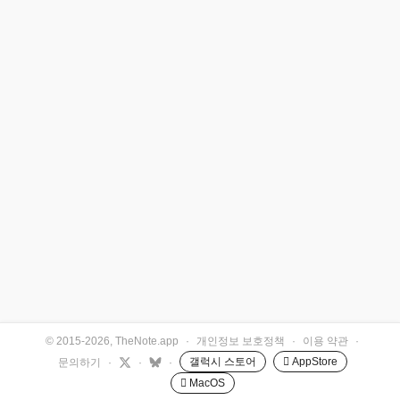
© 2015-2026, TheNote.app
·
개인정보 보호정책
·
이용 약관
·
갤럭시 스토어
 AppStore
문의하기
·
·
·
 MacOS