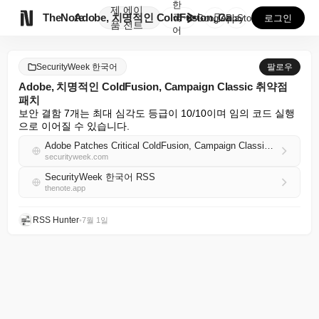
한
제
에이

TheNote
Adobe, 치명적인 ColdFusion, Campai...
국
GooglePlay
AppStore
로그인
품
전트
어
SecurityWeek 한국어
팔로우
Adobe, 치명적인 ColdFusion, Campaign Classic 취약점
패치
보안 결함 7개는 최대 심각도 등급이 10/10이며 임의 코드 실행
으로 이어질 수 있습니다.
Adobe Patches Critical ColdFusion, Campaign Classic Vulnerabilities
securityweek.com
SecurityWeek 한국어 RSS
thenote.app
RSS Hunter
•
7월 1일