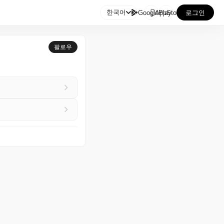

한국어
GooglePlay
AppStore
로그인
팔로우