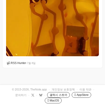
RSS Hunter
•
7월 8일
© 2015-2026, TheNote.app
·
개인정보 보호정책
·
이용 약관
·
갤럭시 스토어
 AppStore
문의하기
·
·
·
 MacOS