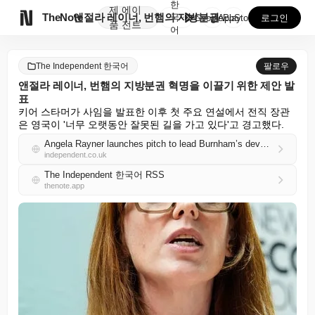
한
제
에이

TheNote
앤절라 레이너, 번햄의 지방분권 혁명을 이끌기 위한 제...
국
GooglePlay
AppStore
로그인
품
전트
어
The Independent 한국어
팔로우
앤절라 레이너, 번햄의 지방분권 혁명을 이끌기 위한 제안 발
표
키어 스타머가 사임을 발표한 이후 첫 주요 연설에서 전직 장관
은 영국이 '너무 오랫동안 잘못된 길을 가고 있다'고 경고했다.
Angela Rayner launches pitch to lead Burnham’s devolution revolution
independent.co.uk
The Independent 한국어 RSS
thenote.app