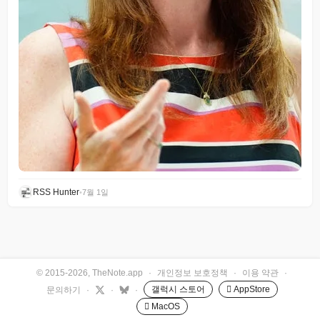
RSS Hunter
•
7월 1일
© 2015-2026, TheNote.app
·
개인정보 보호정책
·
이용 약관
·
갤럭시 스토어
 AppStore
문의하기
·
·
·
 MacOS