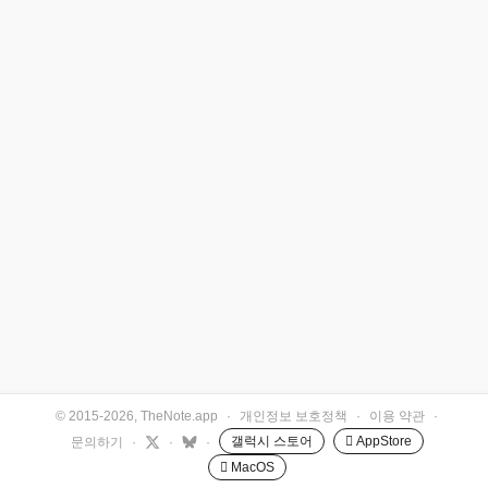
© 2015-2026, TheNote.app
·
개인정보 보호정책
·
이용 약관
·
갤럭시 스토어
 AppStore
문의하기
·
·
·
 MacOS