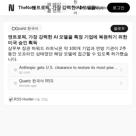
한
제
에이

TheNote
앤트로픽, 가장 강력한 AI 모델을 특정 기업에 복원하...
국
GooglePlay
AppStore
로그인
품
전트
어
Quartz 한국어
팔로우
앤트로픽, 가장 강력한 AI 모델을 특정 기업에 복원하기 위한
미국 승인 획득
상무부 장관 하워드 러트닉은 약 100개 기업과 연방 기관이 2주 
동안 오프라인 상태였던 해당 모델에 접근할 수 있도록 허가했습
니다.
Anthropic gets U.S. clearance to restore its most powerful AI model for select companies
qz.com
Quartz 한국어 RSS
thenote.app
RSS Hunter
•
6월 29일