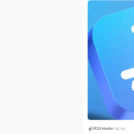
RSS Hunter
•
5월 4일