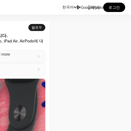

한국어
GooglePlay
AppStore
로그인
팔로우
니다.
Pad Air, AirPods에 대
d more