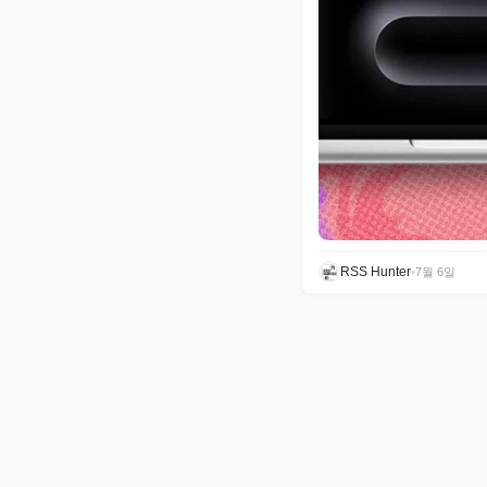
RSS Hunter
•
7월 6일