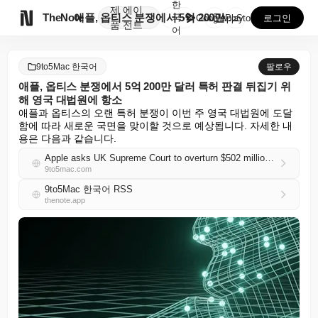
한
제
에이

TheNote
애플, 옵티스 분쟁에서 5억 200만 달러 특허 판결 ...
국
GooglePlay
AppStore
로그인
품
전트
어
9to5Mac 한국어
팔로우
애플, 옵티스 분쟁에서 5억 200만 달러 특허 판결 뒤집기 위
해 영국 대법원에 항소
애플과 옵티스의 오랜 특허 분쟁이 이번 주 영국 대법원에 도달
함에 따라 새로운 국면을 맞이할 것으로 예상됩니다. 자세한 내
용은 다음과 같습니다.
Apple asks UK Supreme Court to overturn $502 million patent ruling in Optis dispute
9to5mac.com
9to5Mac 한국어 RSS
thenote.app