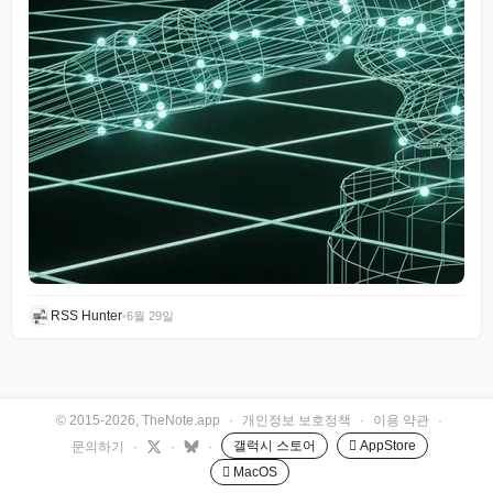
RSS Hunter
•
6월 29일
© 2015-2026, TheNote.app
·
개인정보 보호정책
·
이용 약관
·
갤럭시 스토어
 AppStore
문의하기
·
·
·
 MacOS