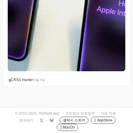
RSS Hunter
•
5월 6일
© 2015-2026, TheNote.app
·
개인정보 보호정책
·
이용 약관
·
갤럭시 스토어
 AppStore
문의하기
·
·
·
 MacOS