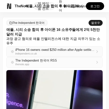
한
제
에이

TheNote
애플, 시리 소송 합의 후 아이폰 16 소유주들에게 2...
국
GooglePlay
AppStore
로그인
품
전트
어
The Independent 한국어
팔로우
애플, 시리 소송 합의 후 아이폰 16 소유주들에게 2억 5천만
달러 지급
과장 광고 혐의로 애플 인텔리전스에 대한 지급 의무가 있는 소
유주
iPhone 16 owners owed $250 million after Apple settles Siri lawsuit
independent.co.uk
The Independent 한국어 RSS
thenote.app