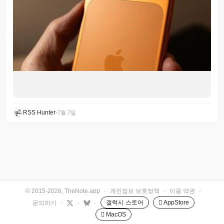
RSS Hunter
•
7월 7일
© 2015-2026, TheNote.app
·
개인정보 보호정책
·
이용 약관
·
갤럭시 스토어
 AppStore
문의하기
·
·
·
 MacOS