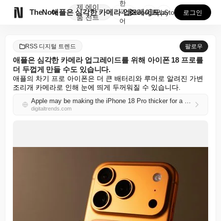
한
제
에이

TheNote
애플은 심각한 카메라 업그레이드를 위해 아이폰 18 프...
국
GooglePlay
AppStore
로그인
품
전트
어
RSS 디지털 트렌드
팔로우
애플은 심각한 카메라 업그레이드를 위해 아이폰 18 프로를
더 두껍게 만들 수도 있습니다.
애플의 차기 프로 아이폰은 더 큰 배터리와 루머로 알려진 가변 
조리개 카메라로 인해 눈에 띄게 두꺼워질 수 있습니다.
Apple may be making the iPhone 18 Pro thicker for a serious camera upgrade
digitaltrends.com