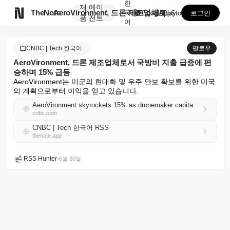
한
제
에이

TheNote
AeroVironment, 드론 제조업체로서 국방비 지...
국
GooglePlay
AppStore
로그인
품
전트
어
CNBC | Tech 한국어
팔로우
AeroVironment, 드론 제조업체로서 국방비 지출 급증에 편
승하며 15% 급등
AeroVironment는 미군의 현대화 및 우주 안보 확보를 위한 미국
의 계획으로부터 이익을 얻고 있습니다.
AeroVironment skyrockets 15% as dronemaker capitalizes on defense spending surge
cnbc.com
CNBC | Tech 한국어 RSS
thenote.app
RSS Hunter
•
6월 30일