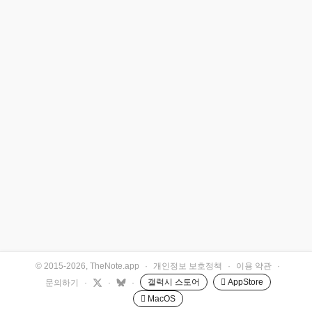
© 2015-2026, TheNote.app
·
개인정보 보호정책
·
이용 약관
·
갤럭시 스토어
 AppStore
문의하기
·
·
·
 MacOS