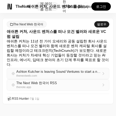
한
제
에이

TheNote
애쉬튼 커처, 사운드 벤처스를 떠나 모건 벨러와 새로운...
국
GooglePlay
AppStore
로그인
품
전트
어
The Next Web 한국어
팔로우
애쉬튼 커처, 사운드 벤처스를 떠나 모건 벨러와 새로운 VC
펌 설립
애쉬튼 커처는 11년 전 가이 오세리와 공동 설립한 회사 사운드 
벤처스를 떠나 모건 벨러와 함께 새로운 벤처 캐피털 회사를 설
립할 예정이라고 테크크런치(TechCrunch)가 보도했다. 새로운 
회사는 커처가 차세대 혁신 기업들이 등장할 것이라고 믿는 AI 
인프라, 에너지, 딥테크 분야의 초기 단계 투자를 목표로 할 것이
다.
Ashton Kutcher is leaving Sound Ventures to start a new VC firm with Morgan Beller
thenextweb.com
The Next Web 한국어 RSS
thenote.app
RSS Hunter
•
7월 1일