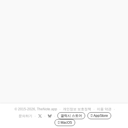
© 2015-2026, TheNote.app
·
개인정보 보호정책
·
이용 약관
·
갤럭시 스토어
 AppStore
문의하기
·
·
·
 MacOS