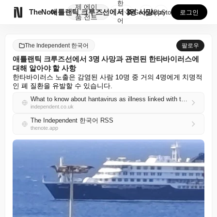
한
제
에이

TheNote
애틀랜틱 크루즈선에서 3명 사망과 관련된 한타바이러스에...
국
GooglePlay
AppStore
로그인
품
전트
어
The Independent 한국어
팔로우
애틀랜틱 크루즈선에서 3명 사망과 관련된 한타바이러스에
대해 알아야 할 사항
한타바이러스 노출은 감염된 사람 10명 중 거의 4명에게 치명적
인 폐 질환을 유발할 수 있습니다.
What to know about hantavirus as illness linked with three deaths on Atlantic cruise ship
independent.co.uk
The Independent 한국어 RSS
thenote.app