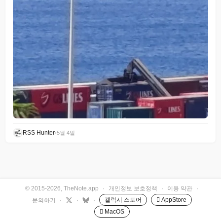
RSS Hunter
•
5월 4일
© 2015-2026, TheNote.app
·
개인정보 보호정책
·
이용 약관
·
갤럭시 스토어
 AppStore
문의하기
·
·
·
 MacOS