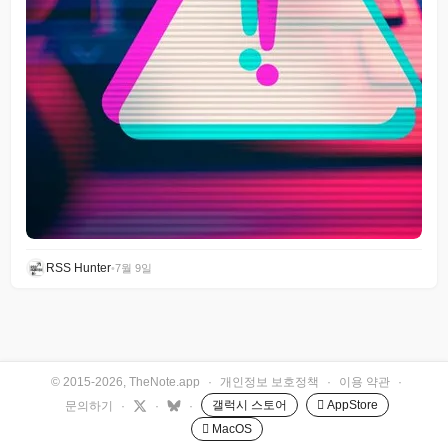
RSS Hunter
•
7월 9일
© 2015-2026, TheNote.app
·
개인정보 보호정책
·
이용 약관
·
갤럭시 스토어
 AppStore
문의하기
·
·
·
 MacOS