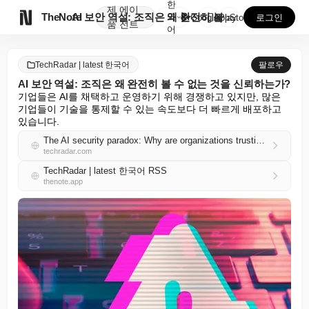
한
제
에이

TheNote
AI 보안 역설: 조직은 왜 완전히 볼 수 없는 것을 ...
국
GooglePlay
AppStore
로그인
품
전트
어
TechRadar | latest 한국어
팔로우
AI 보안 역설: 조직은 왜 완전히 볼 수 없는 것을 신뢰하는가?
기업들은 AI를 채택하고 운영하기 위해 경쟁하고 있지만, 많은 
기업들이 기술을 통제할 수 있는 속도보다 더 빠르게 배포하고 
있습니다.
The AI security paradox: Why are organizations trusting what they can’t fully see?
techradar.com
TechRadar | latest 한국어 RSS
thenote.app