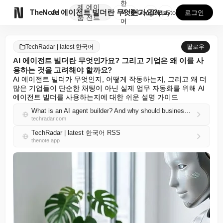
한
제
에이

TheNote
AI 에이전트 빌더란 무엇인가요? 그리고 기업은 왜 이...
국
GooglePlay
AppStore
로그인
품
전트
어
TechRadar | latest 한국어
팔로우
AI 에이전트 빌더란 무엇인가요? 그리고 기업은 왜 이를 사
용하는 것을 고려해야 할까요?
AI 에이전트 빌더가 무엇인지, 어떻게 작동하는지, 그리고 왜 더 
많은 기업들이 단순한 채팅이 아닌 실제 업무 자동화를 위해 AI 
에이전트 빌더를 사용하는지에 대한 쉬운 설명 가이드
What is an AI agent builder? And why should businesses consider using it?
techradar.com
TechRadar | latest 한국어 RSS
thenote.app