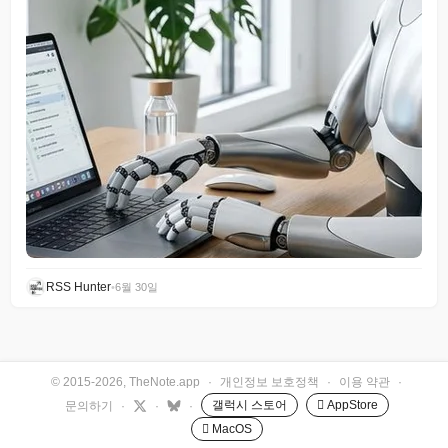
RSS Hunter
•
6월 30일
© 2015-2026, TheNote.app
·
개인정보 보호정책
·
이용 약관
·
갤럭시 스토어
 AppStore
문의하기
·
·
·
 MacOS