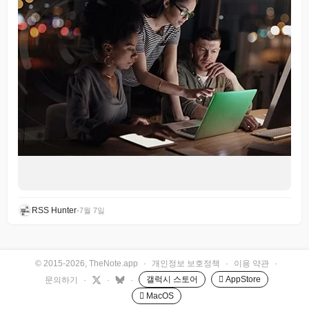
RSS Hunter
•
7월 7일
© 2015-2026, TheNote.app
·
개인정보 보호정책
·
이용 약관
·
갤럭시 스토어
 AppStore
문의하기
·
·
·
 MacOS