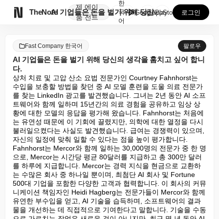
한
제
에이

TheNote
AI 기업들은 돈을 벌기 위해 당신의 생각을 훔치고 싶...
국
GooglePlay
AppStore
로그인
품
전트
어
Fast Company 한국어
팔로우
AI 기업들은 돈을 벌기 위해 당신의 생각을 훔치고 싶어 합니
다.
상처 치료 및 고압 산소 요법 전문가인 Courtney Fahnhorst는 
수입을 보충할 방법을 찾던 중 AI 모델 훈련을 도울 의료 전문가
를 찾는 LinkedIn 광고를 발견했습니다. 그녀는 2년 동안 AI 소프
트웨어와 함께 일하며 15년간의 의료 경험을 공유하고 임상 상
황에 대한 모델의 응답을 평가해 왔습니다. Fahnhorst는 처음에
는 유연성 때문에 이 기회에 끌렸지만, 의학에 대한 열정을 다시 
불러일으켰다는 사실도 발견했습니다. 급여는 경쟁력이 있으며, 
자신의 일정에 맞춰 일할 수 있다는 점을 높이 평가합니다. 
Fahnhorst는 Mercor와 함께 일하는 30,000명의 전문가 중 한 명
으로, Mercor는 시간당 평균 80달러를 지급하고 총 300만 달러
를 하루에 지급합니다. Mercor는 경력 지식을 현금으로 교환하
는 수많은 회사 중 하나일 뿐이며, 최첨단 AI 회사 및 Fortune 
500대 기업을 포함한 다양한 고객과 협력합니다. 이 회사의 커뮤
니케이션 책임자인 Heidi Hagberg는 전문가들이 Mercor와 함께 
유연한 부수입을 얻고, AI 기술을 습득하며, 소프트웨어의 결과
물을 개선하는 데 직접적으로 기여한다고 말합니다. 기술을 수동
으로 가르치는 작업은 새로운 것이 아니지만, 최근 몇 년 동안 AI 