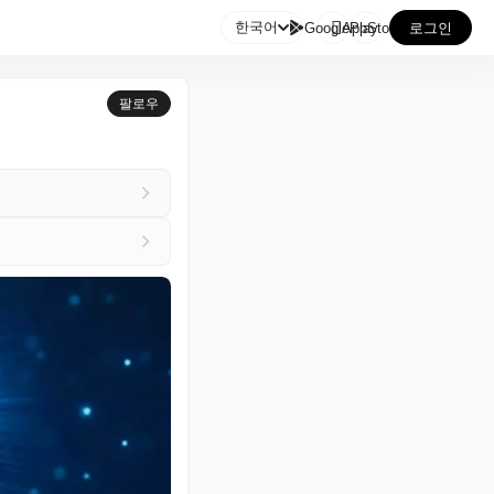

한국어
GooglePlay
AppStore
로그인
팔로우