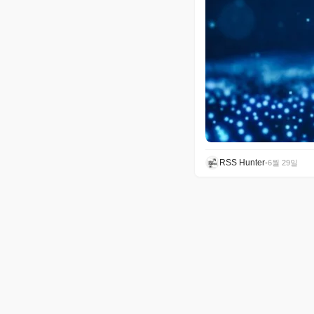
RSS Hunter
•
6월 29일