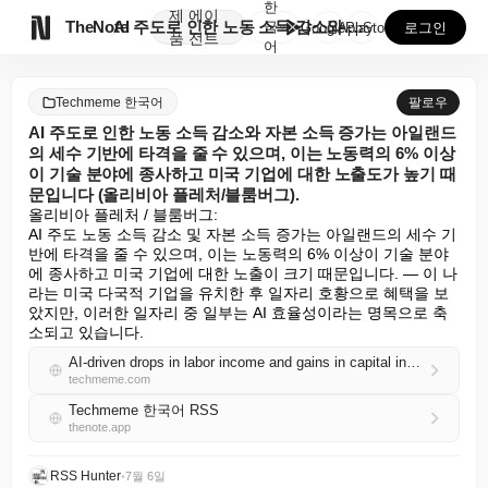
한
제
에이

TheNote
AI 주도로 인한 노동 소득 감소와 자본 소득 증가는 ...
국
GooglePlay
AppStore
로그인
품
전트
어
Techmeme 한국어
팔로우
AI 주도로 인한 노동 소득 감소와 자본 소득 증가는 아일랜드
의 세수 기반에 타격을 줄 수 있으며, 이는 노동력의 6% 이상
이 기술 분야에 종사하고 미국 기업에 대한 노출도가 높기 때
문입니다 (올리비아 플레처/블룸버그).
올리비아 플레처 / 블룸버그:

AI 주도 노동 소득 감소 및 자본 소득 증가는 아일랜드의 세수 기
반에 타격을 줄 수 있으며, 이는 노동력의 6% 이상이 기술 분야
에 종사하고 미국 기업에 대한 노출이 크기 때문입니다. — 이 나
라는 미국 다국적 기업을 유치한 후 일자리 호황으로 혜택을 보
았지만, 이러한 일자리 중 일부는 AI 효율성이라는 명목으로 축
소되고 있습니다.
AI-driven drops in labor income and gains in capital income could hit Ireland's tax base, with 6%+ of its workforce in tech and heavy exposure to US companies (Olivia Fletcher/Bloomberg)
techmeme.com
Techmeme 한국어 RSS
thenote.app
RSS Hunter
•
7월 6일