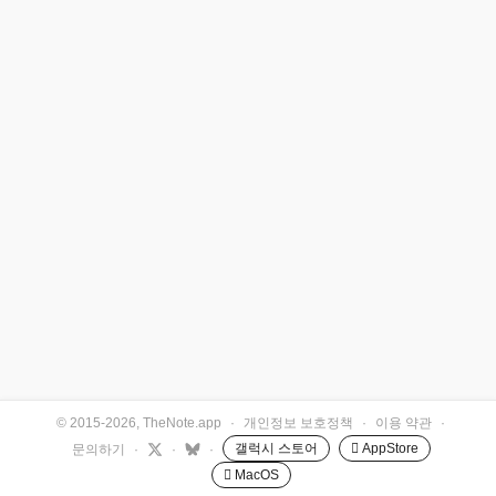
© 2015-2026, TheNote.app
·
개인정보 보호정책
·
이용 약관
·
갤럭시 스토어
 AppStore
문의하기
·
·
·
 MacOS