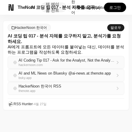
한
제
에이

TheNote
AI 코딩 팁 017 - 분석 자체를 요구하지 말고, ...
국
GooglePlay
AppStore
로그인
품
전트
어
HackerNoon 한국어
팔로우
AI 코딩 팁 017 - 분석 자체를 요구하지 말고, 분석가를 요청
하세요.
AI에게 프롬프트에 모든 데이터를 붙여넣는 대신, 데이터를 분석
하는 프로그램을 작성하도록 요청하세요.
AI Coding Tip 017 - Ask for the Analyst, Not the Analysis
hackernoon.com
AI and ML News on Bluesky @ai-news.at.thenote.app
bsky.app
HackerNoon 한국어 RSS
thenote.app
RSS Hunter
•
4월 27일