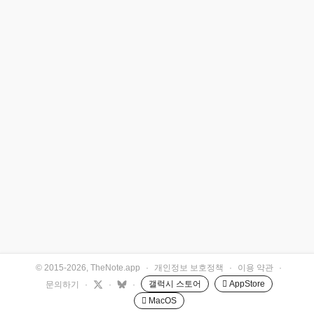
© 2015-2026, TheNote.app
·
개인정보 보호정책
·
이용 약관
·
갤럭시 스토어
 AppStore
문의하기
·
·
·
 MacOS