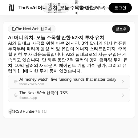
한
제
에이

TheNote
AI 머니 워치: 오늘 주목할 만한 5가지 투자 유치
국
GooglePlay
AppStore
로그인
품
전트
어
The Next Web 한국어
팔로우
AI 머니 워치: 오늘 주목할 만한 5가지 투자 유치
AI와 딥테크 자금을 위한 바쁜 24시간, 3억 달러의 양자 컴퓨팅 
투자부터 파리의 음성 AI 및 유럽의 에너지 스타트업까지. 주목
할 만한 투자 라운드들입니다. AI와 딥테크로의 자금 유입은 계
속되고 있습니다. 단 하루 동안 3억 달러의 양자 컴퓨팅 투자 유
치, 10억 달러의 새로운 AI 에이전트 기업 가치 평가, 그리고 유
럽의 [...]에 대한 투자 등이 있었습니다.
AI money watch: five funding rounds that matter today
thenextweb.com
The Next Web 한국어 RSS
thenote.app
RSS Hunter
•
7월 8일