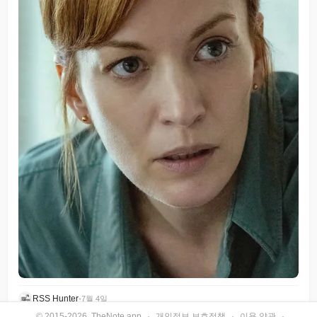
RSS Hunter
•
7월 4일
© 2015-2026, TheNote.app
·
개인정보 보호정책
·
이용 약관
·