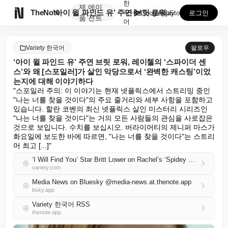
한
제
에이

TheNote
‘아이 윌 파인드 유’ 주연 브릿 로워, 레이첼의 ‘스...
국
GooglePlay
AppStore
로그인
품
전트
어
Variety 한국어
팔로우
‘아이 윌 파인드 유’ 주연 브릿 로워, 레이첼의 ‘스파이더 센
스’와 왜 [스포일러]가 살인 악당으로서 ‘완벽한 캐스팅’이었
는지에 대해 이야기하다
"스포일러 주의: 이 이야기는 현재 넷플릭스에서 스트리밍 중인 
"나는 너를 찾을 것이다"의 주요 줄거리와 세부 사항을 포함하고 
있습니다. 할란 코벤의 최신 넷플릭스 살인 미스터리 시리즈인 
"나는 너를 찾을 것이다"는 거의 모든 사람들의 관심을 사로잡은 
것으로 보입니다. 수치를 보십시오. 버라이어티의 제니퍼 마스가 
화요일에 보도한 바에 따르면, "나는 너를 찾을 것이다"는 스트리
머 최고 [...]"
‘I Will Find You’ Star Britt Lower on Rachel’s ‘Spidey Sense’ and Why [SPOILER] as the Murderous Villain Was ‘Perfect Casting’
variety.com
Media News on Bluesky @media-news.at.thenote.app
bsky.app
Variety 한국어 RSS
thenote.app