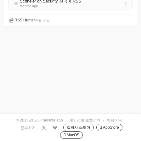
Schneier on Security 한국어 RSS
thenote.app
RSS Hunter
•
6월 30일
© 2015-2026, TheNote.app
·
개인정보 보호정책
·
이용 약관
·
갤럭시 스토어
 AppStore
문의하기
·
·
·
 MacOS