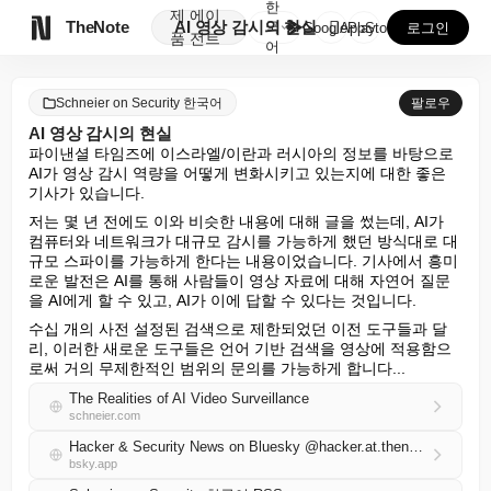
한
제
에이

TheNote
AI 영상 감시의 현실
국
GooglePlay
AppStore
로그인
품
전트
어
Schneier on Security 한국어
팔로우
AI 영상 감시의 현실
파이낸셜 타임즈에 이스라엘/이란과 러시아의 정보를 바탕으로 
AI가 영상 감시 역량을 어떻게 변화시키고 있는지에 대한 좋은 
기사가 있습니다.
저는 몇 년 전에도 이와 비슷한 내용에 대해 글을 썼는데, AI가 
컴퓨터와 네트워크가 대규모 감시를 가능하게 했던 방식대로 대
규모 스파이를 가능하게 한다는 내용이었습니다. 기사에서 흥미
로운 발전은 AI를 통해 사람들이 영상 자료에 대해 자연어 질문
을 AI에게 할 수 있고, AI가 이에 답할 수 있다는 것입니다.
수십 개의 사전 설정된 검색으로 제한되었던 이전 도구들과 달
리, 이러한 새로운 도구들은 언어 기반 검색을 영상에 적용함으
로써 거의 무제한적인 범위의 문의를 가능하게 합니다...
The Realities of AI Video Surveillance
schneier.com
Hacker & Security News on Bluesky @hacker.at.thenote.app
bsky.app