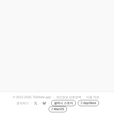
© 2015-2026, TheNote.app
·
개인정보 보호정책
·
이용 약관
·
갤럭시 스토어
 AppStore
문의하기
·
·
·
 MacOS