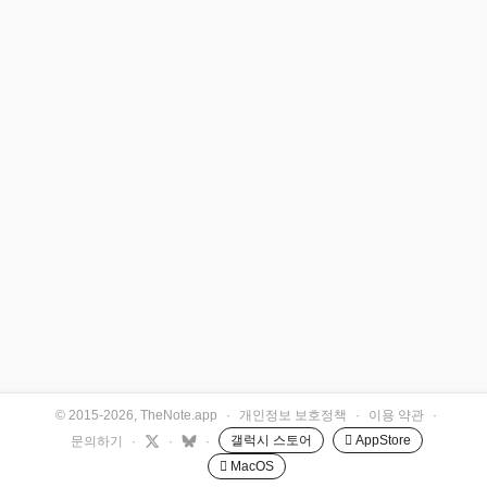
© 2015-2026, TheNote.app
·
개인정보 보호정책
·
이용 약관
·
갤럭시 스토어
 AppStore
문의하기
·
·
·
 MacOS