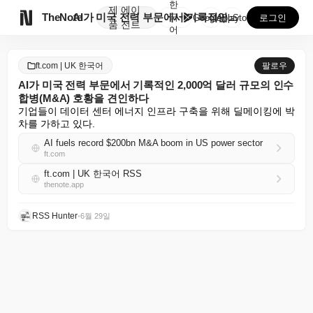
한
제
에이

TheNote
AI가 미국 전력 부문에서 기록적인 2,000억 달러 ...
국
GooglePlay
AppStore
로그인
품
전트
어
ft.com | UK 한국어
팔로우
AI가 미국 전력 부문에서 기록적인 2,000억 달러 규모의 인수
합병(M&A) 호황을 견인하다
기업들이 데이터 센터 에너지 인프라 구축을 위해 딜메이킹에 박
차를 가하고 있다.
AI fuels record $200bn M&A boom in US power sector
ft.com
ft.com | UK 한국어 RSS
thenote.app
RSS Hunter
•
6월 29일