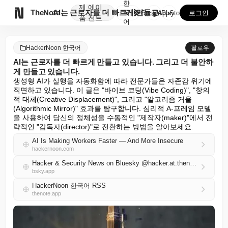
한
제
에이

TheNote
AI는 근로자를 더 빠르게 만들고 있습니다. 그리고 더...
국
GooglePlay
AppStore
로그인
품
전트
어
HackerNoon 한국어
팔로우
AI는 근로자를 더 빠르게 만들고 있습니다. 그리고 더 불안하
게 만들고 있습니다.
생성형 AI가 실행을 자동화함에 따라 전문가들은 자존감 위기에 
직면하고 있습니다. 이 글은 "바이브 코딩(Vibe Coding)", "창의
적 대체(Creative Displacement)", 그리고 "알고리즘 거울
(Algorithmic Mirror)" 효과를 탐구합니다. 심리적 A-프레임 모델
을 사용하여 당신의 정체성을 수동적인 "제작자(maker)"에서 전
략적인 "감독자(director)"로 전환하는 방법을 알아보세요.
AI Is Making Workers Faster — And More Insecure
hackernoon.com
Hacker & Security News on Bluesky @hacker.at.thenote.app
bsky.app
HackerNoon 한국어 RSS
thenote.app