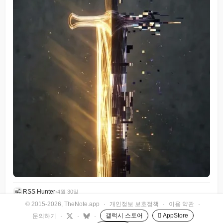
RSS Hunter
•
4월 30일
© 2015-2026, TheNote.app
·
개인정보 보호정책
·
이용 약관
·
갤럭시 스토어
 AppStore
문의하기
·
·
·