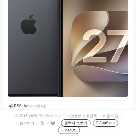
RSS Hunter
•
7월 6일
© 2015-2026, TheNote.app
·
개인정보 보호정책
·
이용 약관
·
갤럭시 스토어
 AppStore
문의하기
·
·
·
 MacOS