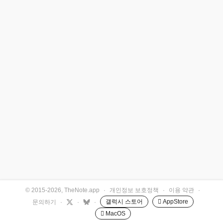
© 2015-2026, TheNote.app
·
개인정보 보호정책
·
이용 약관
·
갤럭시 스토어
 AppStore
문의하기
·
·
·
 MacOS