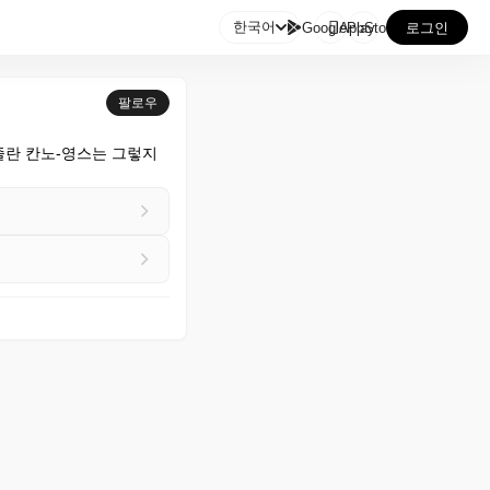

한국어
GooglePlay
AppStore
로그인
팔로우
란 칸노-영스는 그렇지 