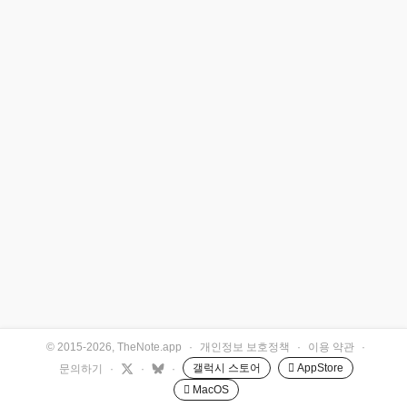
© 2015-2026, TheNote.app
·
개인정보 보호정책
·
이용 약관
·
갤럭시 스토어
 AppStore
문의하기
·
·
·
 MacOS