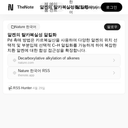
한
제
에이

TheNote
알켄의 탈카복실성 알킬화
국
GooglePlay
AppStore
로그인
품
전트
어
Nature 한국어
팔로우
알켄의 탈카복실성 알킬화
Pd 촉매 방법은 카르복실산을 사용하여 다양한 알켄의 위치 선
택적 및 부분입체 선택적 C–H 알킬화를 가능하게 하여 복잡한 
치환 알켄에 대한 합성 접근성을 확장합니다.
Decarboxylative alkylation of alkenes
nature.com
Nature 한국어 RSS
thenote.app
RSS Hunter
•
4월 29일