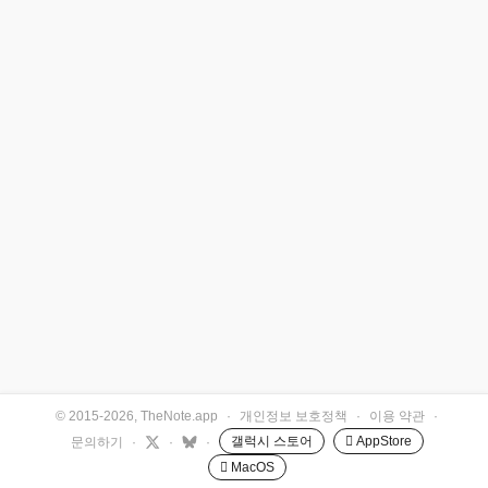
© 2015-2026, TheNote.app
·
개인정보 보호정책
·
이용 약관
·
갤럭시 스토어
 AppStore
문의하기
·
·
·
 MacOS