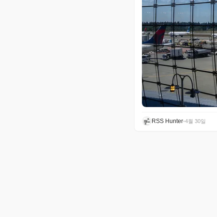
RSS Hunter
•
4월 30일