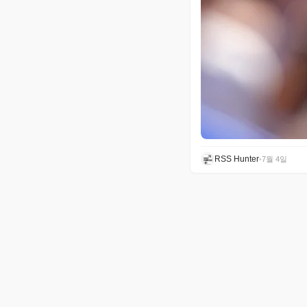
RSS Hunter
•
7월 4일