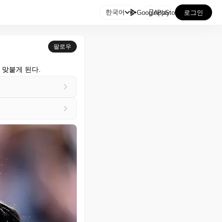

한국어
GooglePlay
AppStore
로그인
팔로우
과 맞붙게 된다.