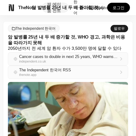
한
제
에이

TheNote
암 발병률 25년 내 두 배 증가할 것, WHO 경고,...
국
GooglePlay
AppStore
로그인
품
전트
어
The Independent 한국어
팔로우
암 발병률 25년 내 두 배 증가할 것, WHO 경고, 과학은 비용
을 따라가지 못해
2050년까지 전 세계 암 환자 수가 3,500만 명에 달할 수 있다
Cancer cases to double in next 25 years, WHO warns, as science can’t keep up with the costs
independent.co.uk
The Independent 한국어 RSS
thenote.app