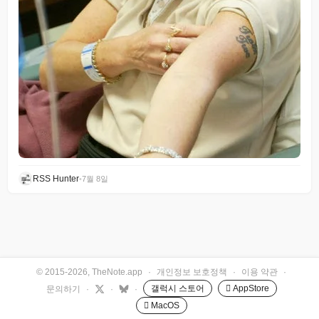
RSS Hunter
•
7월 8일
© 2015-2026, TheNote.app
·
개인정보 보호정책
·
이용 약관
·
갤럭시 스토어
 AppStore
문의하기
·
·
·
 MacOS