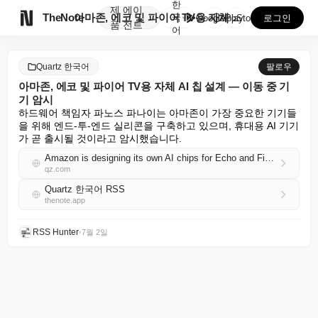
한
제
에이

TheNote
아마존, 에코 및 파이어 TV용 자체 AI 칩 설계 —...
국
GooglePlay
AppStore
로그인
품
전트
어
Quartz 한국어
팔로우
아마존, 에코 및 파이어 TV용 자체 AI 칩 설계 — 이동 중 기
기 암시
하드웨어 책임자 파노스 파나이는 아마존이 가장 중요한 기기들
을 위해 엔드-투-엔드 실리콘을 구축하고 있으며, 휴대용 AI 기기
가 곧 출시될 것이라고 암시했습니다.
Amazon is designing its own AI chips for Echo and Fire TV — and hints at on-the-go devices
qz.com
Quartz 한국어 RSS
thenote.app
RSS Hunter
•
7월 2일