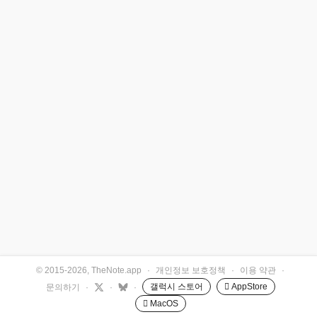
© 2015-2026, TheNote.app
·
개인정보 보호정책
·
이용 약관
·
갤럭시 스토어
 AppStore
문의하기
·
·
·
 MacOS