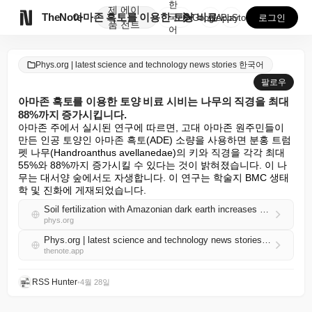
한
제
에이

TheNote
아마존 흑토를 이용한 토양 비료 시비는 나무의 직경을 ...
국
GooglePlay
AppStore
로그인
품
전트
어
Phys.org | latest science and technology news stories 한국어
팔로우
아마존 흑토를 이용한 토양 비료 시비는 나무의 직경을 최대
88%까지 증가시킵니다.
아마존 주에서 실시된 연구에 따르면, 고대 아마존 원주민들이 
만든 인공 토양인 아마존 흑토(ADE) 소량을 사용하면 분홍 트럼
펫 나무(Handroanthus avellanedae)의 키와 직경을 각각 최대 
55%와 88%까지 증가시킬 수 있다는 것이 밝혀졌습니다. 이 나
무는 대서양 숲에서도 자생합니다. 이 연구는 학술지 BMC 생태
학 및 진화에 게재되었습니다.
Soil fertilization with Amazonian dark earth increases tree diameter by up to 88%
phys.org
Phys.org | latest science and technology news stories 한국어 RSS
thenote.app
RSS Hunter
•
4월 28일