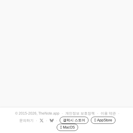
© 2015-2026, TheNote.app
·
개인정보 보호정책
·
이용 약관
·
갤럭시 스토어
 AppStore
문의하기
·
·
·
 MacOS