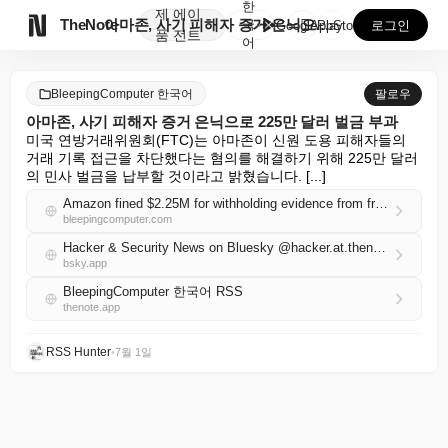
한
제
에이

TheNote
아마존, 사기 피해자 증거 은닉으로 225만 달러 벌금...
국
GooglePlay
AppStore
로그인
품
전트
어
BleepingComputer 한국어
팔로우
아마존, 사기 피해자 증거 은닉으로 225만 달러 벌금 부과
미국 연방거래위원회(FTC)는 아마존이 신원 도용 피해자들의 
거래 기록 접근을 차단했다는 혐의를 해결하기 위해 225만 달러
의 민사 벌금을 납부할 것이라고 밝혔습니다. [...]
Amazon fined $2.25M for withholding evidence from fraud victims
bleepingcomputer.com
Hacker & Security News on Bluesky @hacker.at.thenote.app
bsky.app
BleepingComputer 한국어 RSS
thenote.app
RSS Hunter
•
7월 1일