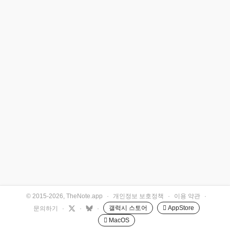
© 2015-2026, TheNote.app
·
개인정보 보호정책
·
이용 약관
·
갤럭시 스토어
 AppStore
문의하기
·
·
·
 MacOS