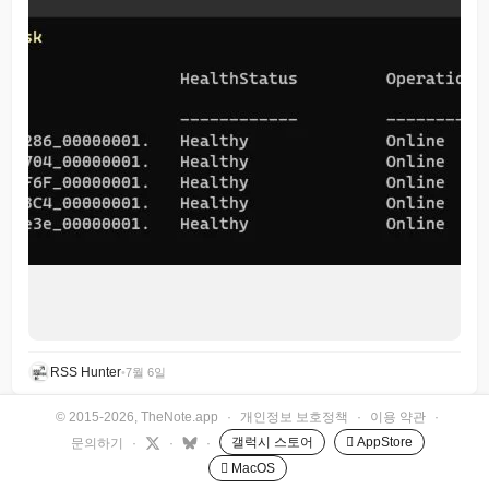
RSS Hunter
•
7월 6일
© 2015-2026, TheNote.app
·
개인정보 보호정책
·
이용 약관
·
갤럭시 스토어
 AppStore
문의하기
·
·
·
 MacOS