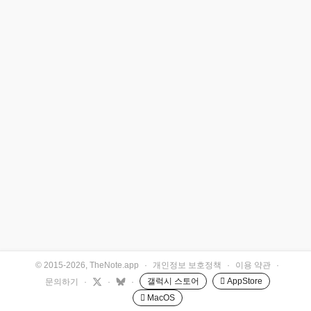
© 2015-2026, TheNote.app
·
개인정보 보호정책
·
이용 약관
·
갤럭시 스토어
 AppStore
문의하기
·
·
·
 MacOS