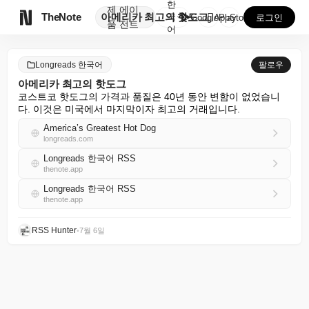
한
제
에이

TheNote
아메리카 최고의 핫도그
국
GooglePlay
AppStore
로그인
품
전트
어
Longreads 한국어
팔로우
아메리카 최고의 핫도그
코스트코 핫도그의 가격과 품질은 40년 동안 변함이 없었습니
다. 이것은 미국에서 마지막이자 최고의 거래입니다.
America’s Greatest Hot Dog
longreads.com
Longreads 한국어 RSS
thenote.app
Longreads 한국어 RSS
thenote.app
RSS Hunter
•
7월 6일