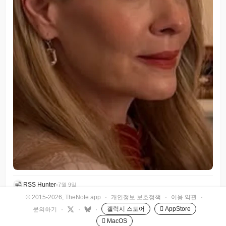
RSS Hunter
•
7월 9일
© 2015-2026, TheNote.app
·
개인정보 보호정책
·
이용 약관
·
갤럭시 스토어
 AppStore
문의하기
·
·
·
 MacOS