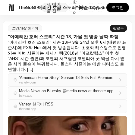
한
제
에이

TheNote
"아메리칸 호러 스토리" 시즌 13, 가을 첫 방송 날...
국
GooglePlay
AppStore
로그인
품
전트
어
Variety 한국어
팔로우
"아메리칸 호러 스토리" 시즌 13, 가을 첫 방송 날짜 확정
"아메리칸 호러 스토리" 시즌 13은 9월 24일 오후 6시(태평양 표
준시)에 FX와 Hulu에서 첫 방송됩니다. 초호화 캐스팅으로 진행
되는 이번 시즌에는 제시카 랭(2018년 "아포칼립스" 이후 첫 
"AHS" 시즌 출연)과 코벤의 서프림인 코델리아 굿 역을 다시 맡
은 사라 폴슨이 복귀합니다. 올스타 시즌에는 에반 피터스도 출
연합니다. [...]
‘American Horror Story’ Season 13 Sets Fall Premiere Date
variety.com
Media News on Bluesky @media-news.at.thenote.app
bsky.app
Variety 한국어 RSS
thenote.app